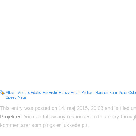
Album
,
Anders Edalis
,
Encyrcle
,
Heavy Metal
,
Michael Hansen Buur
,
Peter Øst
Speed Metal
This entry was posted on 14. maj 2015, 20:03 and is filed u
Projekter
. You can follow any responses to this entry throu
kommentarer som pings er lukkede p.t.