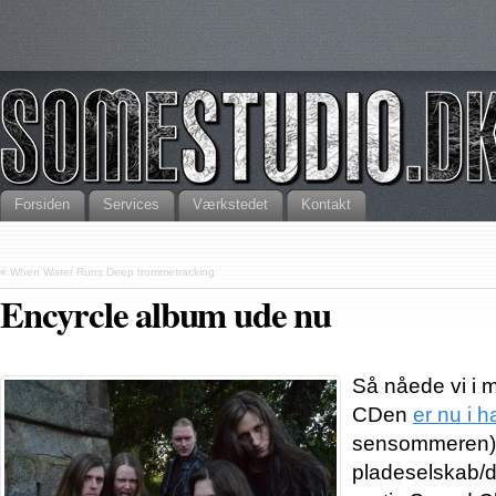
Forsiden
Services
Værkstedet
Kontakt
«
When Water Runs Deep trommetracking
Encyrcle album ude nu
Så nåede vi i 
CDen
er nu i 
sensommeren)
pladeselskab/di