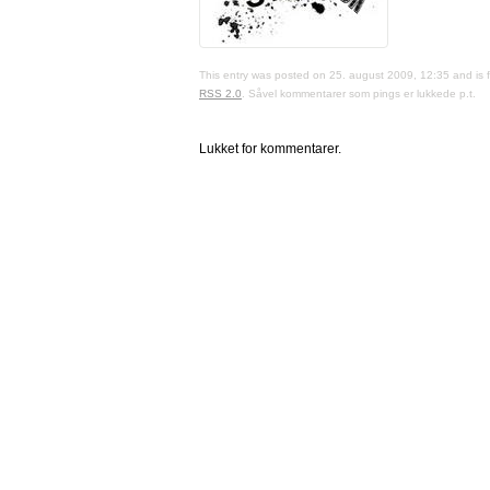
This entry was posted on 25. august 2009, 12:35 and is 
RSS 2.0
. Såvel kommentarer som pings er lukkede p.t.
Lukket for kommentarer.