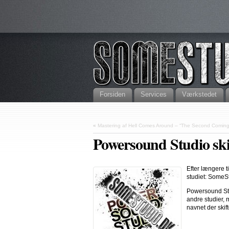
Forsiden
Services
Værkstedet
«
Mastering af Hell Comes Around – “The Second Coming
Powersound Studio ski
Efter længere t
studiet: SomeS
Powersound Stud
andre studier, 
navnet der skift