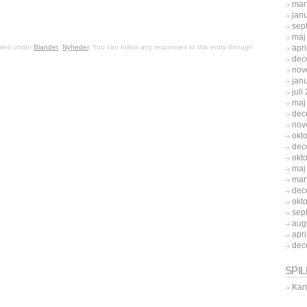
mar
jan
sep
maj
apri
filed under
Blandet
,
Nyheder
. You can follow any responses to this entry through
dec
nov
jan
juli
maj
dec
nov
okt
dec
okt
maj
mar
dec
okt
sep
aug
apri
dec
SPI
Kan