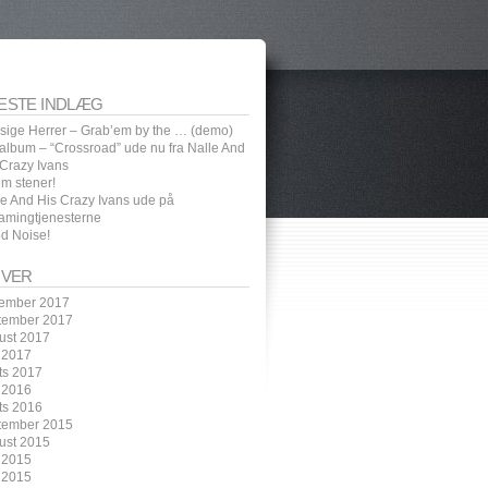
ESTE INDLÆG
sige Herrer – Grab’em by the … (demo)
 album – “Crossroad” ude nu fra Nalle And
 Crazy Ivans
em stener!
le And His Crazy Ivans ude på
eamingtjenesterne
d Noise!
IVER
ember 2017
tember 2017
ust 2017
i 2017
ts 2017
 2016
ts 2016
tember 2015
ust 2015
i 2015
 2015