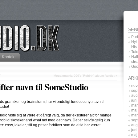
SEN
Pud
Nyt
His
Tot
Kontakt
Nal
str
Goo
”
Megalomania 999’s “Rebirth” album færdigt
»
ARK
fter navn til SomeStudio
nov
sep
aug
jun
ids gransken og brainstorm, har vi endeligt fundet et nyt navn til
mar
tudio!
maj
mar
io viste sig at være et dårligt valg, da der eksisterer alt for mange
sep
mobildiskoteker and what not med det navn. Det er selvfølgelig kun
aug
er: crew, lokaler, stil og priser forbliver som de altid har været…
jun
maj