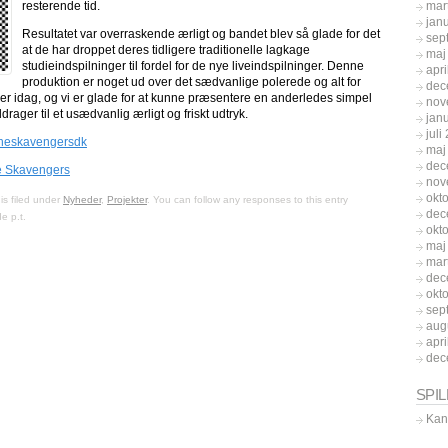
mar
resterende tid.
jan
Resultatet var overraskende ærligt og bandet blev så glade for det
sep
at de har droppet deres tidligere traditionelle lagkage
maj
studieindspilninger til fordel for de nye liveindspilninger. Denne
apri
produktion er noget ud over det sædvanlige polerede og alt for
dec
er idag, og vi er glade for at kunne præsentere en anderledes simpel
nov
rager til et usædvanlig ærligt og friskt udtryk.
jan
juli
theskavengersdk
maj
dec
e Skavengers
nov
okt
is filed under
Nyheder
,
Projekter
. You can follow any responses to this entry
dec
e p.t.
okt
maj
mar
dec
okt
sep
aug
apri
dec
SPI
Kan