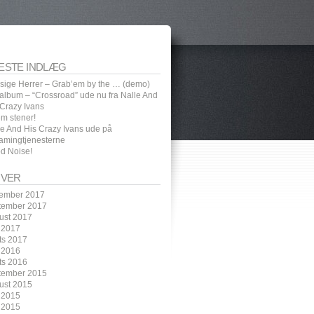
ESTE INDLÆG
sige Herrer – Grab’em by the … (demo)
 album – “Crossroad” ude nu fra Nalle And
 Crazy Ivans
em stener!
le And His Crazy Ivans ude på
eamingtjenesterne
d Noise!
IVER
ember 2017
tember 2017
ust 2017
i 2017
ts 2017
 2016
ts 2016
tember 2015
ust 2015
i 2015
 2015