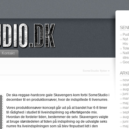
SEN
Pud
Nyt
His
Tot
Kontakt
Nal
str
Goo
SomeStudio flytter
»
ARK
nov
sep
aug
jun
De ska-reggae-hardcore gale Skavengers kom forbi SomeStudio i
mar
december til en produktionsøver, hvor de indspillede 6 livenumre.
maj
mar
Vores produktionsøver-koncept går ud på at bandet har 6-8 timer
sep
til rådighed i studiet til liveindspilning og efterfølgende mix.
aug
Hvordan de fordeler tiden, bestemmer de selv. Skavengers valgte
jun
at bruge størstedelen af tiden på indspilning og de udvalgte seks
maj
numre fra liveindspilningen som så blev finpudset lidt i den