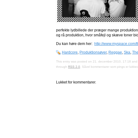
perfekte lydbillede der præger mange produktion
og rå produktion, hvor småfejl og skæve toner bidd
Du kan høre dem her:
http://www.myspace.com/
Hardcore
,
Produktionsøver
,
Reggae
,
Ska
,
Th
This entry was posted on 21. december 2010, 17:18 and 
through
RSS 2.0
. Såvel kommentarer som pings er lukked
Lukket for kommentarer.