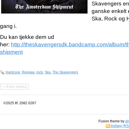
Skavengers en l
ganske enkelt e
Ska, Rock og H
gang i.
Du kan tjekke dem ud
her:
http://theskavengersdk.bandcamp.com/album/
shipment
Hardcore
,
Reggae
,
rock
,
Ska
,
The Skavengers
« Ældre Indlæg
©2025 tlf: 2082 0267
Fusion theme by
di
Indlæg (RS