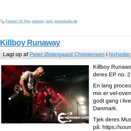
Fennec On Fire
,
odense
,
rock
,
somestudio.dk
Killboy Runaway
Lagt op af
Peter Østergaard Christensen
i
Nyheder
Killboy Runawa
deres EP no. 2 
En lang proces
mix er vel-over
godt gang i liv
Danmark.
Tjek deres Mus
på: https://sou