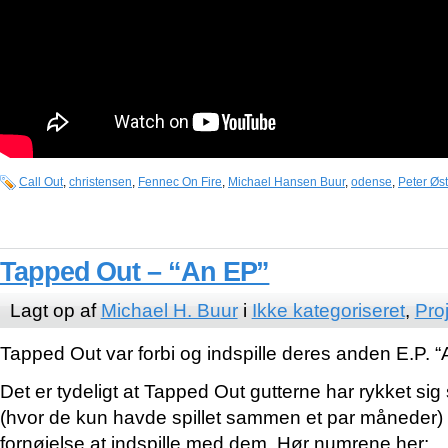
Call Out
,
christensen
,
Fennec On Fire
,
Michael Hansen Buur
,
odense
,
Peter Øs
Tapped Out – “An EP”
Lagt op af
Michael H. Buur
i
Ikke kategoriseret
,
Pro
Tapped Out var forbi og indspille deres anden E.P. “
Det er tydeligt at Tapped Out gutterne har rykket sig 
(hvor de kun havde spillet sammen et par måneder) 
fornøjelse at indspille med dem. Hør numrene her: