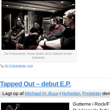
De Forbandede, Some Studio 2015. Billede af Dan
Eskekilde
De Forbandede
,
rock
Tapped Out – debut E.P.
Lagt op af
Michael H. Buur
i
Nyheder
,
Projekter
den
Gutterne i Rock/