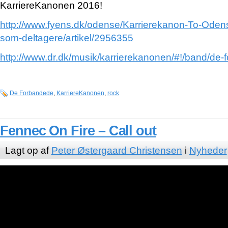
KarriereKanonen 2016!
http://www.fyens.dk/odense/Karrierekanon-To-Odense
som-deltagere/artikel/2956355
http://www.dr.dk/musik/karrierekanonen/#!/band/de
De Forbandede
,
KarriereKanonen
,
rock
Fennec On Fire – Call out
Lagt op af
Peter Østergaard Christensen
i
Nyheder