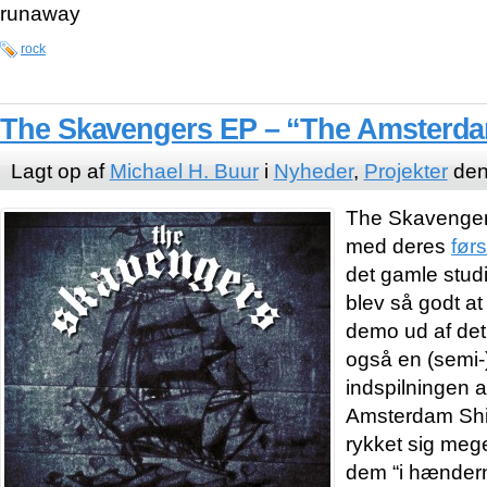
runaway
rock
The Skavengers EP – “The Amsterd
Lagt op af
Michael H. Buur
i
Nyheder
,
Projekter
den 
The Skavengers
med deres
før
det gamle stud
blev så godt at
demo ud af det
også en (semi-)
indspilningen 
Amsterdam Shi
rykket sig mege
dem “i hændern