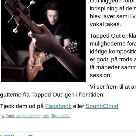
Out kiggede forbi
indspilning af de
blev lavet semi li
vokal takes.
Tapped Out er kla
mulighederne fora
idérige komposit
er godt, på trods a
få måneder samm
session.
Vi ser frem til a
gutterne fra Tapped Out igen i fremtiden.
Tjeck dem ud på
Facebook
eller
SoundCloud
Funk
,
live indspilning
,
rock
,
Tapped Out