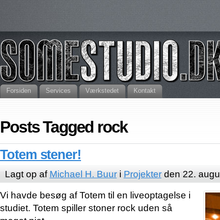
Forsiden
Services
Værkstedet
Kontakt
Posts Tagged rock
Totem stener!
Lagt op af
Michael H. Buur
i
Projekter
den 22. augu
Vi havde besøg af Totem til en liveoptagelse i
studiet. Totem spiller stoner rock uden så