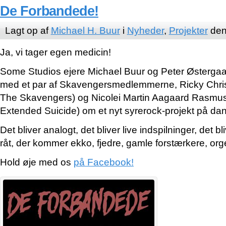
De Forbandede!
Lagt op af
Michael H. Buur
i
Nyheder
,
Projekter
den
Ja, vi tager egen medicin!
Some Studios ejere Michael Buur og Peter Østerga
med et par af Skavengersmedlemmerne, Ricky Chris
The Skavengers) og Nicolei Martin Aagaard Rasmu
Extended Suicide) om et nyt syrerock-projekt på da
Det bliver analogt, det bliver live indspilninger, det b
råt, der kommer ekko, fjedre, gamle forstærkere, orge
Hold øje med os
på Facebook!