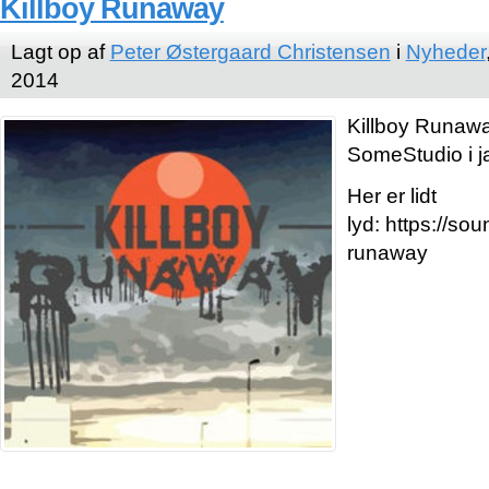
Killboy Runaway
Lagt op af
Peter Østergaard Christensen
i
Nyheder
2014
Killboy
Runaway
SomeStudio i j
Her er lidt
lyd: https://so
runaway